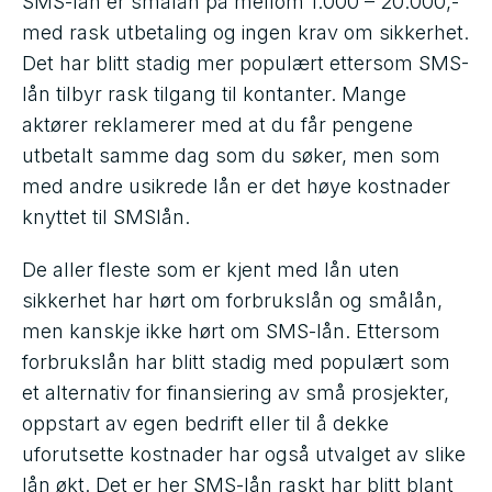
SMS-lån er smålån på mellom 1.000 – 20.000,-
signerer lånet elektronisk for
er påkrevd at alle som tilbyr
sammenligne tilbud fra
med rask utbetaling og ingen krav om sikkerhet.
raskest mulig utbetaling.
kreditt må gjennomføre en
forskjellige aktører før du velger
Det har blitt stadig mer populært ettersom SMS-
kredittsjekk før de kan utstede
et lån. Det finnes flere praktiske
lån tilbyr rask tilgang til kontanter. Mange
lån. Det er derfor smålån eller
lånekalkulatorer og låneagenter
privatlån de fleste sikter til når det
aktører reklamerer med at du får pengene
for smålån som gjør det enkelt å
snakkes om SMS-lån i Norge.
utbetalt samme dag som du søker, men som
sammenligne forskjellige vilkår
uten at du trenger innhente tilbud
med andre usikrede lån er det høye kostnader
fra alle aktørene individuelt.
knyttet til SMSlån.
Derimot er det fortsatt viktig å
huske at de endelige vilkårene er
De aller fleste som er kjent med lån uten
basert på en individuell vurdering
sikkerhet har hørt om forbrukslån og smålån,
av din søknad.
men kanskje ikke hørt om SMS-lån. Ettersom
forbrukslån har blitt stadig med populært som
et alternativ for finansiering av små prosjekter,
oppstart av egen bedrift eller til å dekke
uforutsette kostnader har også utvalget av slike
lån økt. Det er her SMS-lån raskt har blitt blant