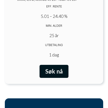
EFF. RENTE
5.01 – 24.40 %
MIN. ALDER
25 år
UTBETALING
1 dag
Søk nå