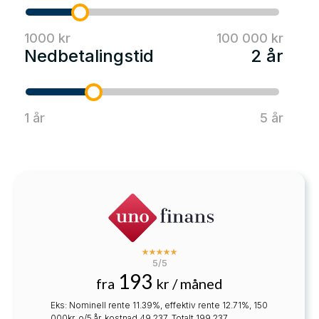
1000 kr
100 000 kr
Nedbetalingstid
2 år
1 år
5 år
5/5
193
fra
kr / måned
Eks: Nominell rente 11.39%, effektiv rente 12.71%, 150
000kr, o/5 år, kostnad 49 237. Totalt 199 237