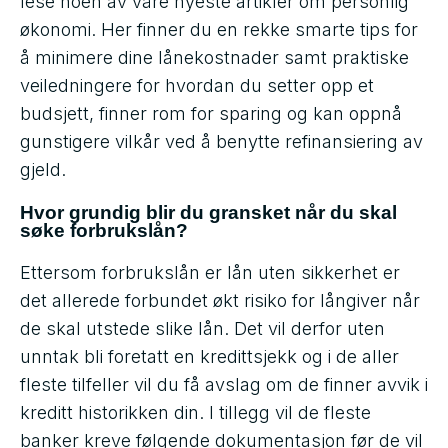
lese noen av våre nyeste artikler om personlig
økonomi. Her finner du en rekke smarte tips for
å minimere dine lånekostnader samt praktiske
veiledningere for hvordan du setter opp et
budsjett, finner rom for sparing og kan oppnå
gunstigere vilkår ved å benytte refinansiering av
gjeld.
Hvor grundig blir du gransket når du skal
søke forbrukslån?
Ettersom forbrukslån er lån uten sikkerhet er
det allerede forbundet økt risiko for långiver når
de skal utstede slike lån. Det vil derfor uten
unntak bli foretatt en kredittsjekk og i de aller
fleste tilfeller vil du få avslag om de finner avvik i
kreditt historikken din. I tillegg vil de fleste
banker kreve følgende dokumentasjon før de vil