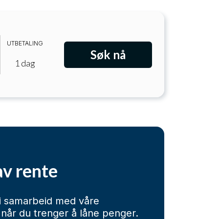
UTBETALING
Søk nå
1 dag
av rente
 i samarbeid med våre
 når du trenger å låne penger.