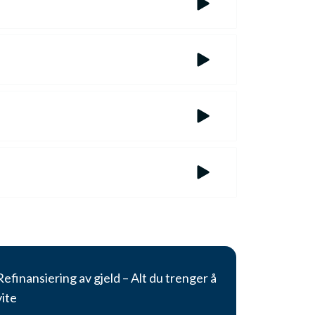
tta et tilbud i form av et
du evner å stille sikkerhet for
r hvor mange lån denne gjelden er
ansiere.
0%. På denne måten kan du
n rekke spesialist banker som
enne måten unngår du å betale for
il også gi bedre oversikt over din
Refinansiering av gjeld – Alt du trenger å
vite