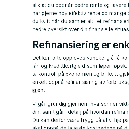
slik at du oppnår bedre rente og lavere
har gjerne høy effektiv rente og mange g
du kvitt når du samler alt i et refinansi
bedre oversikt over din finansielle situa
Refinansiering er enk
Det kan ofte oppleves vanskelig å få ko
lån og kredittkortgjeld som løper løpsk. 
ta kontroll på økonomien og bli kvitt gje
enkelt oppnå refinansiering av forbruks
igjen.
Vi går grundig gjennom hva som er vikti
din, samt går i detalj på hvordan refinans
Du kan derfor være trygg på at vi hjelper
skal oppnå de laveste kostnadene på din