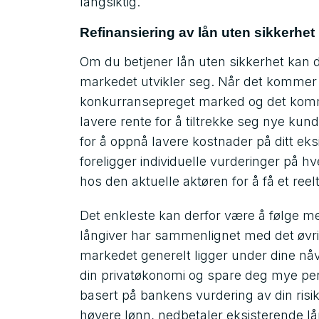
langsiktig.
Refinansiering av lån uten sikkerhet
Om du betjener lån uten sikkerhet kan
markedet utvikler seg. Når det kommer ti
konkurransepreget marked og det komme
lavere rente for å tiltrekke seg nye kun
for å oppnå lavere kostnader på ditt eksi
foreligger individuelle vurderinger på h
hos den aktuelle aktøren for å få et reelt
Det enkleste kan derfor være å følge 
långiver har sammenlignet med det øvr
markedet generelt ligger under dine nåv
din privatøkonomi og spare deg mye pen
basert på bankens vurdering av din risi
høyere lønn, nedbetaler eksisterende lå