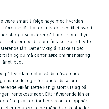
 de være smart å følge nøye med hvordan
l forbrukslån har det utviklet seg til et svært
r stadig nye aktører på banen som tilbyr
der. Dette er noe du som låntaker kan utnytte
sterende lån. Det er viktig å huske at det
vert lån og du må derfor søke om finansiering
 lånetilbud.
med på hvordan rentenivå din nåværende
ige markedet og reforhandle disse om
ærende vilkår. Dette kan gi stort utslag på
ger i rentekostnader. Ditt nåværende lån er
koprofil og kan derfor bedres om du oppnår
n, eller reduserer dine månedlige kostnader