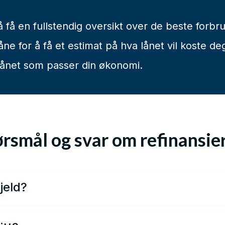
å få en fullstendig oversikt over de beste forbr
ne for å få et estimat på hva lånet vil koste d
lånet som passer din økonomi.
rsmål og svar om refinansie
jeld?
t nytt lån med den hensikt å innfri eksisterende lån. Ved
stigere vilkår og lavere månedlige avdrag.