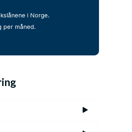
ukslånene i Norge.
eg per måned.
ring
 å samle en rekke smålån og