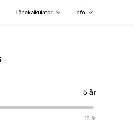
Lånekalkulator
Info
i
5 år
15 år