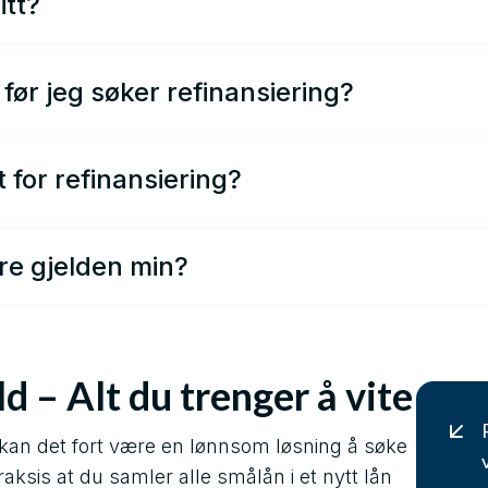
itt?
eringer av alle som søker refinansiering. Du vil derfor mo
 er oppgitt. Det utgjør også en forskjell på lånevilkår om 
før jeg søker refinansiering?
t.
t ikke spørsmål om hvor høy gjeldsgrad man har, men helle
flere lån vil det i de aller fleste tilfeller lønne seg å refin
 for refinansiering?
elåningen på boligen din om denne i dag ikke er over 6
en som refinansiering av forbruksgjeld. Det finnes også e
ere gjelden min?
utestående gjeld inkludert ditt nåværende boliglån.
 samle dyre smålån i et nytt kostnadseffektivt lån. På d
g kan oppnå mer fleksibilitet i privatøkonomien din. Det v
enklere å innfri utestående gjeld.
d – Alt du trenger å vite
 kan det fort være en lønnsom løsning å søke
raksis at du samler alle smålån i et nytt lån