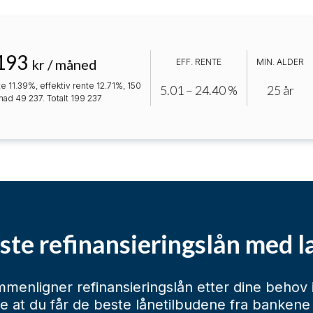
193
kr / måned
EFF. RENTE
MIN. ALDER
e 11.39%, effektiv rente 12.71%, 150
5.01 – 24.40 %
25 år
tnad 49 237. Totalt 199 237
ste refinansieringslån med l
menligner refinansieringslån etter dine behov
re at du får de beste lånetilbudene fra bankene