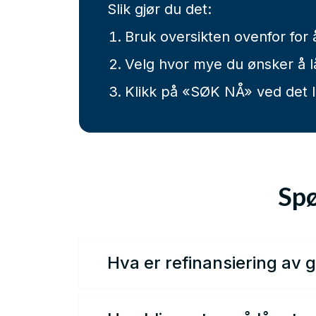
Slik gjør du det:
Bruk oversikten ovenfor for 
Velg hvor mye du ønsker å lå
Klikk på «SØK NÅ» ved det 
Spø
Hva er refinansiering av g
Refinansiering er at du tar opp e
kredittkortgjeld kan du oppnå gun