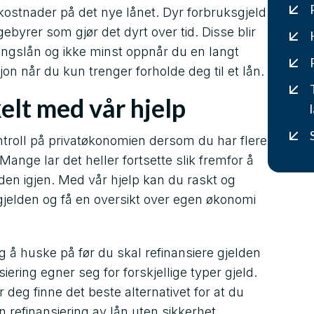
 kostnader på det nye lånet. Dyr forbruksgjeld
ebyrer som gjør det dyrt over tid. Disse blir
eringslån og ikke minst oppnår du en langt
sjon når du kun trenger forholde deg til et lån.
elt med vår hjelp
ntroll på privatøkonomien dersom du har flere
Mange lar det heller fortsette slik fremfor å
lden igjen. Med vår hjelp kan du raskt og
gjelden og få en oversikt over egen økonomi
g å huske på før du skal refinansiere gjelden
iering egner seg for forskjellige typer gjeld.
 deg finne det beste alternativet for at du
 refinansiering av lån uten sikkerhet.