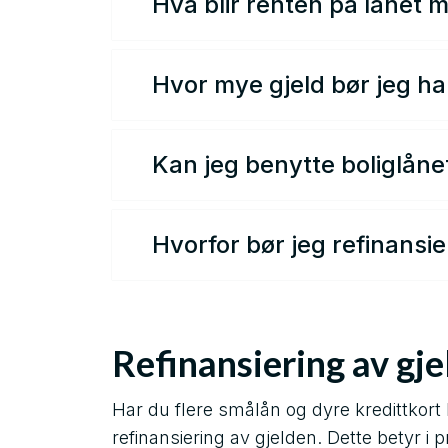
Hva blir renten på lånet m
Det gjennomføres individuelle vurd
gjeldsbrev hvor din endelige rente
Hvor mye gjeld bør jeg ha 
lånet eller søker lån uten sikkerhe
I de aller fleste tilfeller er de
fordelt på. Om du betjener to eller 
Kan jeg benytte boliglånet
En rekke banker vil la deg øke b
benytte ubrukte verdier fra bolig
Hvorfor bør jeg refinansi
tilbyr refinansiering av hele din 
Hensikten bak refinansiering er å
unødvendig kostbar finansiering o
nåværende situasjon og gjøre det 
Refinansiering av gjel
Har du flere smålån og dyre kredittkort
refinansiering av gjelden. Dette betyr i p