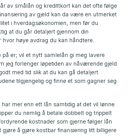
år av smålån og kredittkort kan det ofte følge
inansiering av gjeld kan da være en utmerket
bilitet i hverdagsøkonomien, men før du
ktig at du går detaljert gjennom din
 hvor høye avdrag du kan håndtere.
på er; vil et nytt samlelån gi meg lavere
 om jeg forlenger løpetiden av nåværende gjeld
odt med tid slik at du kan gå detaljert
budene tilgjengelig og finne et som gagner seg
du har mer enn ett lån samtidig at det vil lønne
ipper du nemlig å betale dobbelt og trippelt
fordyrende kostnader som gjerne følger lån
jøre å gjøre kostbar finansiering litt billigere